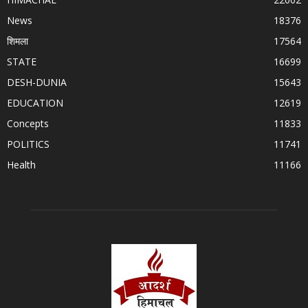
News
18376
शिमला
17564
STATE
16699
DESH-DUNIA
15643
EDUCATION
12619
Concepts
11833
POLITICS
11741
Health
11166