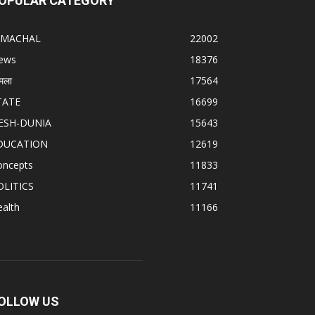
OPULAR CATEGORY
IMACHAL
22002
ews
18376
मला
17564
TATE
16699
ESH-DUNIA
15643
DUCATION
12619
oncepts
11833
OLITICS
11741
alth
11166
OLLOW US