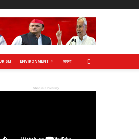
URISM
ENVIRONMENT
आस्था
Shoolini University