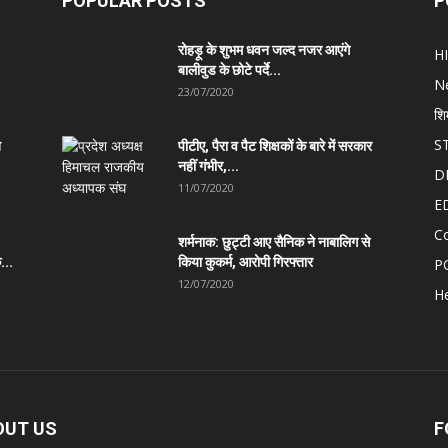
POPULAR POSTS
P
रोहड़ू के शुभम धवन जल्द नजर आएंगे
H
बालीवुड के छोटे पर्दे...
N
23/07/2020
शि
S
त
पीटीए, पैरा व पैट शिक्षकों के बारे में सरकार
नहीं गंभीर,...
D
11/07/2020
E
C
शर्मनाक: छुट्टी आए सैनिक ने नाबालिग से
...
किया कुकर्म, आरोपी गिरफ्तार
P
12/07/2020
He
OUT US
F