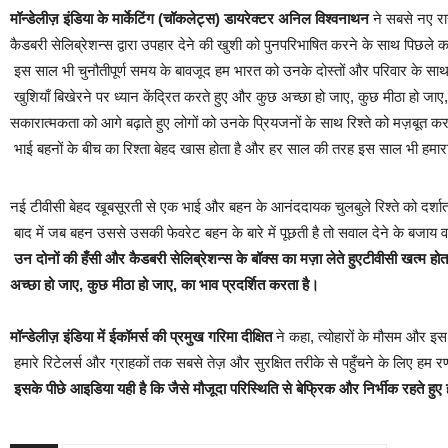
मॉन्डेलीज़
इंडिया
के
मार्केटिंग
(
चॉकलेट्स)
डायरेक्टर
अनिल
विश्वनाथन
ने सबसे नए रा
कैडबरी सेलिब्रेशन्स द्वारा उपहार देने की खुशी को पुनपरिभाषित करने के साथ पिछले कई 
इस साल भी चुनौतीपूर्ण समय के बावजूद हम भारत को उनके दोस्तों और परिवार के साथ त
खुशियाँ बिखेरने पर ध्यान केंद्रित करते हुए और कुछ अच्छा हो जाए, कुछ मीठा हो जाए,
सकारात्मकता को आगे बढ़ाते हुए लोगों को उनके प्रियजनों के साथ रिश्ते को मज़बूत क
भाई बहनों के बीच का रिश्ता बेहद खास होता है और हर साल की तरह इस साल भी हमारा उद
नई टीवीसी बेहद खूबसूरती से एक भाई और बहन के आनंददायक चुलबुले रिश्ते को दर्शाता 
बाद में जब बहन उससे उसकी फेवरेट बहन के बारे में पूछती है तो सवाल देने के बज
उन दोनों की हँसी और कैडबरी सेलिब्रेशन्स के बॉक्स का मज़ा लेते हुएटीवीसी खत्म हो
अच्छा हो जाए, कुछ मीठा हो जाए, का भाव प्रदर्शित करता है।
मॉन्डेलीज़
इंडिया
में
ईकॉमर्स
की
प्रमुख
गरिमा
दीक्षित
ने कहा, त्योहारों के मौसम और इस
हमारे रिटेलर्स और ग्राहकों तक सबसे तेज़ और सुरक्षित तरीके से पहुँचने के लिए ह
इसके पीछे आइडिया यही है कि जैसे मौजूदा परिस्थिति से बेफ्रिक और निर्भीक रहते हुए