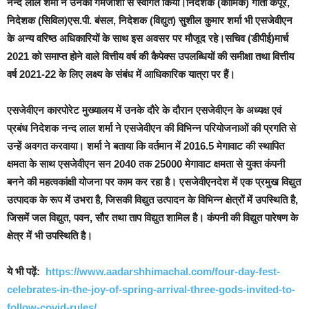
नन्‍द लाल शर्मा ने उनका गर्मजोशी से स्वागत किया।निदेशक (कार्मिक) गीता कपूर,
निदेशक (सिविल)एस.पी. बंसल, निदेशक (विद्युत) सुशील कुमार शर्मा भी एसजेवीएन
के अन्य वरिष्ठ अधिकारियों के साथ इस अवसर पर मौजूद रहे।सचिव (डीपीई)मार्च
2021 को समाप्त होने वाले वित्तीय वर्ष की कैपेक्स उपलब्धियों की समीक्षा तथा वित्तीय
वर्ष 2021-22 के लिए लक्ष्य के संबंध में आधिकारिक यात्रा पर हैं।
एसजेवीएन कारपोरेट मुख्यालय में उनके दौरे के दौरान एसजेवीएन के अध्यक्ष एवं
प्रबंध निदेशक नन्‍द लाल शर्मा ने एसजेवीएन की विभिन्न परियोजनाओं की प्रगति से
उन्हें अवगत करवाया। शर्मा ने बताया कि वर्तमान में 2016.5 मेगावाट की स्थापित
क्षमता के साथ एसजेवीएन सन 2040 तक 25000 मेगावाट क्षमता से युक्त कंपनी
बनने की महत्वकांक्षी योजना पर काम कर रहा है। एसजेवीएनदेश में एक प्रमुख विद्युत
उत्पादक के रूप में उभरा है, जिसकी विद्युत उत्पादन के विभिन्न क्षेत्रों में उपस्थिति है,
जिसमें जल विद्युत, पवन, सौर तथा ताप विद्युत शामिल है। कंपनी की विद्युत पारेषण के
क्षेत्र में भी उपस्थिति है।
ये भी पढ़ें:
https://www.aadarshhimachal.com/four-day-fest-
celebrates-in-the-joy-of-spring-arrival-three-gods-invited-to-
follow-covid-rules/