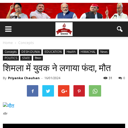
Home
Concepts
Concepts
DESH-DUNIA
EDUCATION
Health
HIMACHAL
News
POLITICS
STATE
शिमला
शिमला में युवक ने लगाया फंदा, मौत
By
Priyanka Chauhan
-
16/01/2024
31
0
मौत