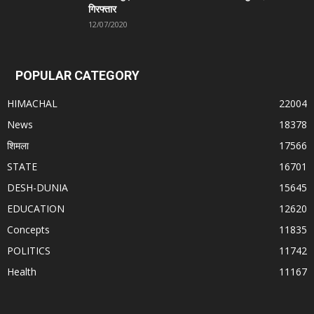
गिरफ्तार
12/07/2020
POPULAR CATEGORY
HIMACHAL
22004
News
18378
शिमला
17566
STATE
16701
DESH-DUNIA
15645
EDUCATION
12620
Concepts
11835
POLITICS
11742
Health
11167